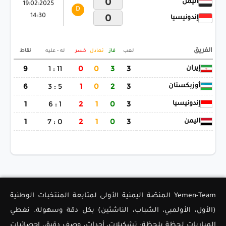
0
اليمن
19:02:2025
D
14:30
0
إندونيسيا
الفريق
لعب
فاز
تعادل
خسر
له - عليه
نقاط
9
11 : 1
0
0
3
3
إيران
6
5 : 3
1
0
2
3
أوزبكستان
1
1 : 6
2
1
0
3
إندونيسيا
1
0 : 7
2
1
0
3
اليمن
Yemen-Team المنصّة اليمنية الأولى لمتابعة المنتخبات الوطنية
(الأول، الأولمبي، الشباب، الناشئين) بكل دقة وسهولة. نغطي
المباريات لحظة بلحظة: تشكيلات، أحداث، وصف دقيق، إحصائيات