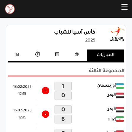
☰
كأس آسيا للشباب
2025
المباريات
⚽
🟨
⏱️
📊
المجموعة الثالثة
1
أوزبكستان
13:02:2025
L
12:15
0
اليمن
0
اليمن
16:02:2025
L
12:15
6
إيران