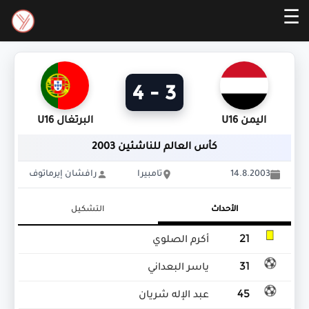
☰
3 - 4
اليمن U16
البرتغال U16
كأس العالم للناشئين 2003
14.8.2003
تامبيرا
رافشان إيرماتوف
الأحداث
التشكيل
21
أكرم الصلوي
31
ياسر البعداني
45
عبد الإله شريان