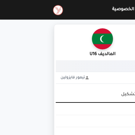
الخصوصية
المالديف U16
تيمور فايزولين
تشكيل