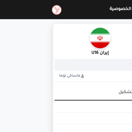
الخصوصية
إيران U16
ماساكي توما
تشكيل