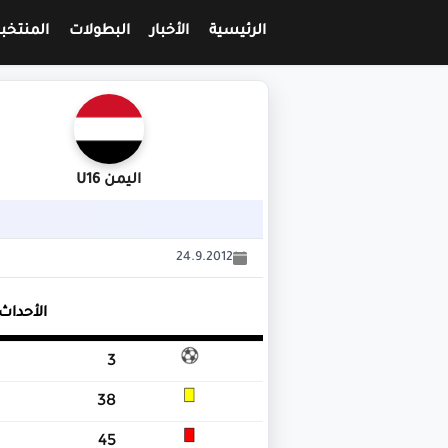
الرئيسية
الأخبار
البطولات
المنتخب
اليمن U16
24.9.2012
الأحداث
3
38
45